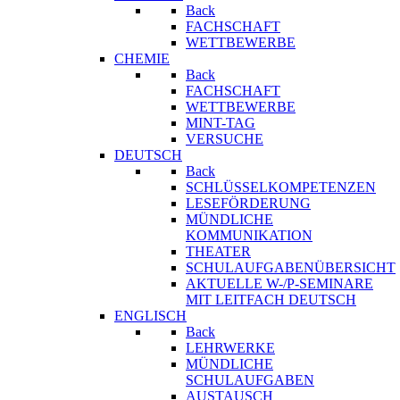
Back
FACHSCHAFT
WETTBEWERBE
CHEMIE
Back
FACHSCHAFT
WETTBEWERBE
MINT-TAG
VERSUCHE
DEUTSCH
Back
SCHLÜSSELKOMPETENZEN
LESEFÖRDERUNG
MÜNDLICHE
KOMMUNIKATION
THEATER
SCHULAUFGABENÜBERSICHT
AKTUELLE W-/P-SEMINARE
MIT LEITFACH DEUTSCH
ENGLISCH
Back
LEHRWERKE
MÜNDLICHE
SCHULAUFGABEN
AUSTAUSCH