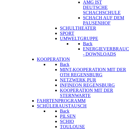
AMG IST
DEUTSCHE
SCHACHSCHULE
SCHACH AUF DEM
PAUSENHOF
SCHULTHEATER
SPORT
UMWELTGRUPPE
Back
ENERGIEVERBRAU
- DOWNLOADS
KOOPERATION
Back
MINT-KOOPERATION MIT DER
OTH REGENSBURG
NETZWERK PUR
INFINEON REGENSBURG
KOOPERATION MIT DER
STERNWARTE
FAHRTENPROGRAMM
SCHÜLERAUSTAUSCH
Back
PILSEN
SCHIO
TOULOUSE