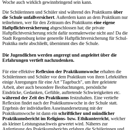
Woche auch wirklich gewinnbringend sein kann.
Die Schülerinnen und Schüler sind während des Praktikums
über
die Schule unfallversichert
. Außerdem kann an dem Praktikum nur
teilnehmen, wer für den Zeitraum des Praktikums
eine eigene
Haftpflichtversicherung
abgeschlossen hat; die private
Haftpflichtversicherung reicht dafür normalerweise nicht aus! Da die
Stadt Regensburg keine generelle Haftpflichtversicherung für Schul-
Praktika mehr abschließt, übernimmt dies die Schule.
Die Jugendlichen werden angeregt und angeleitet über die
Erfahrungen vertieft nachzudenken.
Für eine effektive
Reflexion der Praktikumswoche
erhalten die
Schülerinnen und Schüler vor dem Praktikum von ihren Lehrkräften
einige Anregungen für eine Art "Tagebuch", um ihre geleistete
Arbeit, aber auch besondere Beobachtungen, persönliche
Eindrücke, Gedanken, Gefühle, auftretende Schwierigkeiten etc.
während der Zeit des Praktikums
festzuhalten. Eine vertiefte
Reflexion findet nach der Praktikumswoche in der Schule statt.
Ergebnis der individuellen Auseinandersetzung mit der
Praktikumswoche ist dann ein
schriftlicher und mündlicher
Praktikumsbericht im Religions- bzw. Ethikunterricht
, welcher
als kleiner Leistungsnachweis gewertet wird. Näheres zur
Anfertigung des Praktikumsberichts erfahren die Schülerinnen und