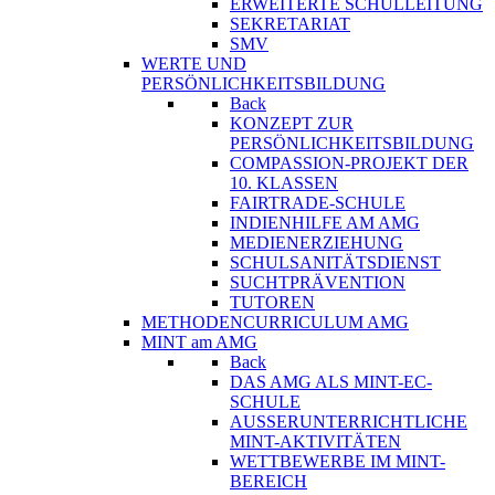
ERWEITERTE SCHULLEITUNG
SEKRETARIAT
SMV
WERTE UND
PERSÖNLICHKEITSBILDUNG
Back
KONZEPT ZUR
PERSÖNLICHKEITSBILDUNG
COMPASSION-PROJEKT DER
10. KLASSEN
FAIRTRADE-SCHULE
INDIENHILFE AM AMG
MEDIENERZIEHUNG
SCHULSANITÄTSDIENST
SUCHTPRÄVENTION
TUTOREN
METHODENCURRICULUM AMG
MINT am AMG
Back
DAS AMG ALS MINT-EC-
SCHULE
AUSSERUNTERRICHTLICHE
MINT-AKTIVITÄTEN
WETTBEWERBE IM MINT-
BEREICH