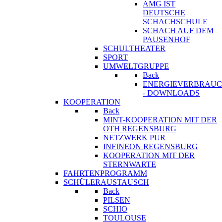
AMG IST
DEUTSCHE
SCHACHSCHULE
SCHACH AUF DEM
PAUSENHOF
SCHULTHEATER
SPORT
UMWELTGRUPPE
Back
ENERGIEVERBRAU
- DOWNLOADS
KOOPERATION
Back
MINT-KOOPERATION MIT DER
OTH REGENSBURG
NETZWERK PUR
INFINEON REGENSBURG
KOOPERATION MIT DER
STERNWARTE
FAHRTENPROGRAMM
SCHÜLERAUSTAUSCH
Back
PILSEN
SCHIO
TOULOUSE