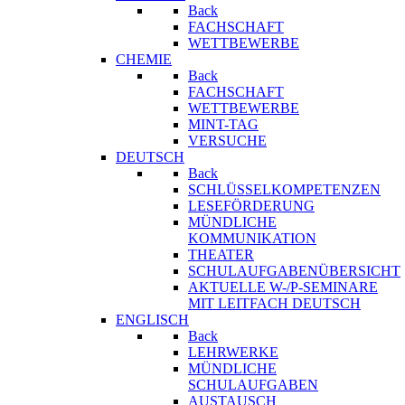
Back
FACHSCHAFT
WETTBEWERBE
CHEMIE
Back
FACHSCHAFT
WETTBEWERBE
MINT-TAG
VERSUCHE
DEUTSCH
Back
SCHLÜSSELKOMPETENZEN
LESEFÖRDERUNG
MÜNDLICHE
KOMMUNIKATION
THEATER
SCHULAUFGABENÜBERSICHT
AKTUELLE W-/P-SEMINARE
MIT LEITFACH DEUTSCH
ENGLISCH
Back
LEHRWERKE
MÜNDLICHE
SCHULAUFGABEN
AUSTAUSCH