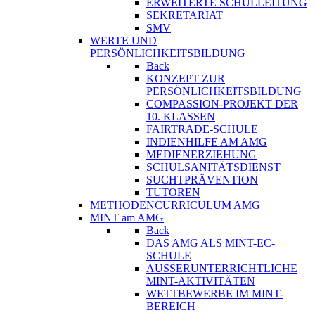
ERWEITERTE SCHULLEITUNG
SEKRETARIAT
SMV
WERTE UND
PERSÖNLICHKEITSBILDUNG
Back
KONZEPT ZUR
PERSÖNLICHKEITSBILDUNG
COMPASSION-PROJEKT DER
10. KLASSEN
FAIRTRADE-SCHULE
INDIENHILFE AM AMG
MEDIENERZIEHUNG
SCHULSANITÄTSDIENST
SUCHTPRÄVENTION
TUTOREN
METHODENCURRICULUM AMG
MINT am AMG
Back
DAS AMG ALS MINT-EC-
SCHULE
AUSSERUNTERRICHTLICHE
MINT-AKTIVITÄTEN
WETTBEWERBE IM MINT-
BEREICH