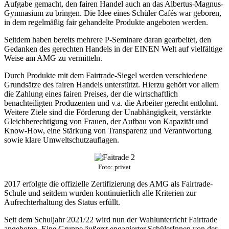
Aufgabe gemacht, den fairen Handel auch an das Albertus-Magnus-
Gymnasium zu bringen. Die Idee eines Schüler Cafés war geboren,
in dem regelmäßig fair gehandelte Produkte angeboten werden.
Seitdem haben bereits mehrere P-Seminare daran gearbeitet, den
Gedanken des gerechten Handels in der EINEN Welt auf vielfältige
Weise am AMG zu vermitteln.
Durch Produkte mit dem Fairtrade-Siegel werden verschiedene
Grundsätze des fairen Handels unterstützt. Hierzu gehört vor allem
die Zahlung eines fairen Preises, der die wirtschaftlich
benachteiligten Produzenten und v.a. die Arbeiter gerecht entlohnt.
Weitere Ziele sind die Förderung der Unabhängigkeit, verstärkte
Gleichberechtigung von Frauen, der Aufbau von Kapazität und
Know-How, eine Stärkung von Transparenz und Verantwortung
sowie klare Umweltschutzauflagen.
Foto: privat
2017 erfolgte die offizielle Zertifizierung des AMG als Fairtrade-
Schule und seitdem wurden kontinuierlich alle Kriterien zur
Aufrechterhaltung des Status erfüllt.
Seit dem Schuljahr 2021/22 wird nun der Wahlunterricht Fairtrade
angeboten. Eine Gruppe äußerst engagierter SchülerInnen von der