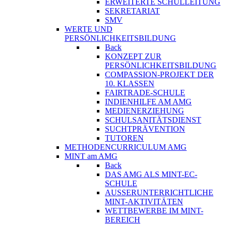
ERWEITERTE SCHULLEITUNG
SEKRETARIAT
SMV
WERTE UND
PERSÖNLICHKEITSBILDUNG
Back
KONZEPT ZUR
PERSÖNLICHKEITSBILDUNG
COMPASSION-PROJEKT DER
10. KLASSEN
FAIRTRADE-SCHULE
INDIENHILFE AM AMG
MEDIENERZIEHUNG
SCHULSANITÄTSDIENST
SUCHTPRÄVENTION
TUTOREN
METHODENCURRICULUM AMG
MINT am AMG
Back
DAS AMG ALS MINT-EC-
SCHULE
AUSSERUNTERRICHTLICHE
MINT-AKTIVITÄTEN
WETTBEWERBE IM MINT-
BEREICH