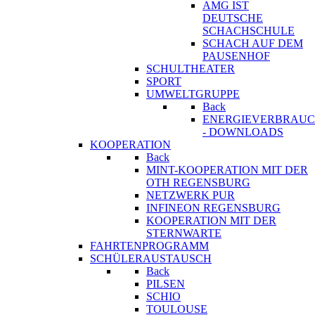
AMG IST
DEUTSCHE
SCHACHSCHULE
SCHACH AUF DEM
PAUSENHOF
SCHULTHEATER
SPORT
UMWELTGRUPPE
Back
ENERGIEVERBRAU
- DOWNLOADS
KOOPERATION
Back
MINT-KOOPERATION MIT DER
OTH REGENSBURG
NETZWERK PUR
INFINEON REGENSBURG
KOOPERATION MIT DER
STERNWARTE
FAHRTENPROGRAMM
SCHÜLERAUSTAUSCH
Back
PILSEN
SCHIO
TOULOUSE