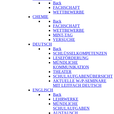
Back
FACHSCHAFT
WETTBEWERBE
CHEMIE
Back
FACHSCHAFT
WETTBEWERBE
MINT-TAG
VERSUCHE
DEUTSCH
Back
SCHLÜSSELKOMPETENZEN
LESEFÖRDERUNG
MÜNDLICHE
KOMMUNIKATION
THEATER
SCHULAUFGABENÜBERSICHT
AKTUELLE W-/P-SEMINARE
MIT LEITFACH DEUTSCH
ENGLISCH
Back
LEHRWERKE
MÜNDLICHE
SCHULAUFGABEN
AUSTAUSCH