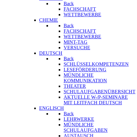
Back
FACHSCHAFT
WETTBEWERBE
CHEMIE
Back
FACHSCHAFT
WETTBEWERBE
MINT-TAG
VERSUCHE
DEUTSCH
Back
SCHLÜSSELKOMPETENZEN
LESEFÖRDERUNG
MÜNDLICHE
KOMMUNIKATION
THEATER
SCHULAUFGABENÜBERSICHT
AKTUELLE W-/P-SEMINARE
MIT LEITFACH DEUTSCH
ENGLISCH
Back
LEHRWERKE
MÜNDLICHE
SCHULAUFGABEN
AUSTAUSCH