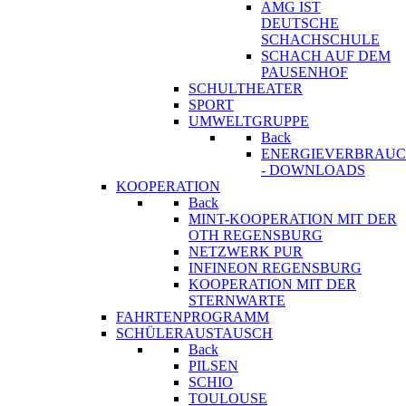
AMG IST
DEUTSCHE
SCHACHSCHULE
SCHACH AUF DEM
PAUSENHOF
SCHULTHEATER
SPORT
UMWELTGRUPPE
Back
ENERGIEVERBRAU
- DOWNLOADS
KOOPERATION
Back
MINT-KOOPERATION MIT DER
OTH REGENSBURG
NETZWERK PUR
INFINEON REGENSBURG
KOOPERATION MIT DER
STERNWARTE
FAHRTENPROGRAMM
SCHÜLERAUSTAUSCH
Back
PILSEN
SCHIO
TOULOUSE