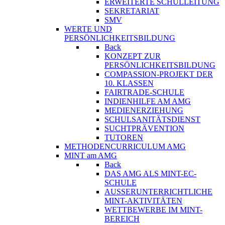
ERWEITERTE SCHULLEITUNG
SEKRETARIAT
SMV
WERTE UND
PERSÖNLICHKEITSBILDUNG
Back
KONZEPT ZUR
PERSÖNLICHKEITSBILDUNG
COMPASSION-PROJEKT DER
10. KLASSEN
FAIRTRADE-SCHULE
INDIENHILFE AM AMG
MEDIENERZIEHUNG
SCHULSANITÄTSDIENST
SUCHTPRÄVENTION
TUTOREN
METHODENCURRICULUM AMG
MINT am AMG
Back
DAS AMG ALS MINT-EC-
SCHULE
AUSSERUNTERRICHTLICHE
MINT-AKTIVITÄTEN
WETTBEWERBE IM MINT-
BEREICH