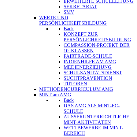
ERWEITERTE SCHULLEITUNG
SEKRETARIAT
SMV
WERTE UND
PERSÖNLICHKEITSBILDUNG
Back
KONZEPT ZUR
PERSÖNLICHKEITSBILDUNG
COMPASSION-PROJEKT DER
10. KLASSEN
FAIRTRADE-SCHULE
INDIENHILFE AM AMG
MEDIENERZIEHUNG
SCHULSANITÄTSDIENST
SUCHTPRÄVENTION
TUTOREN
METHODENCURRICULUM AMG
MINT am AMG
Back
DAS AMG ALS MINT-EC-
SCHULE
AUSSERUNTERRICHTLICHE
MINT-AKTIVITÄTEN
WETTBEWERBE IM MINT-
BEREICH