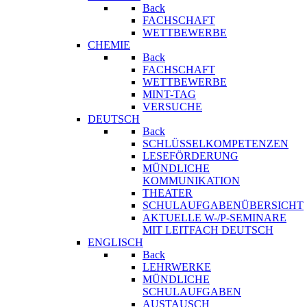
Back
FACHSCHAFT
WETTBEWERBE
CHEMIE
Back
FACHSCHAFT
WETTBEWERBE
MINT-TAG
VERSUCHE
DEUTSCH
Back
SCHLÜSSELKOMPETENZEN
LESEFÖRDERUNG
MÜNDLICHE
KOMMUNIKATION
THEATER
SCHULAUFGABENÜBERSICHT
AKTUELLE W-/P-SEMINARE
MIT LEITFACH DEUTSCH
ENGLISCH
Back
LEHRWERKE
MÜNDLICHE
SCHULAUFGABEN
AUSTAUSCH