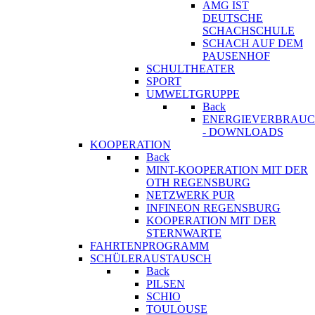
AMG IST
DEUTSCHE
SCHACHSCHULE
SCHACH AUF DEM
PAUSENHOF
SCHULTHEATER
SPORT
UMWELTGRUPPE
Back
ENERGIEVERBRAU
- DOWNLOADS
KOOPERATION
Back
MINT-KOOPERATION MIT DER
OTH REGENSBURG
NETZWERK PUR
INFINEON REGENSBURG
KOOPERATION MIT DER
STERNWARTE
FAHRTENPROGRAMM
SCHÜLERAUSTAUSCH
Back
PILSEN
SCHIO
TOULOUSE