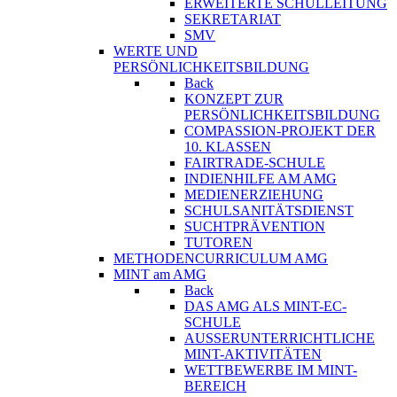
ERWEITERTE SCHULLEITUNG
SEKRETARIAT
SMV
WERTE UND
PERSÖNLICHKEITSBILDUNG
Back
KONZEPT ZUR
PERSÖNLICHKEITSBILDUNG
COMPASSION-PROJEKT DER
10. KLASSEN
FAIRTRADE-SCHULE
INDIENHILFE AM AMG
MEDIENERZIEHUNG
SCHULSANITÄTSDIENST
SUCHTPRÄVENTION
TUTOREN
METHODENCURRICULUM AMG
MINT am AMG
Back
DAS AMG ALS MINT-EC-
SCHULE
AUSSERUNTERRICHTLICHE
MINT-AKTIVITÄTEN
WETTBEWERBE IM MINT-
BEREICH