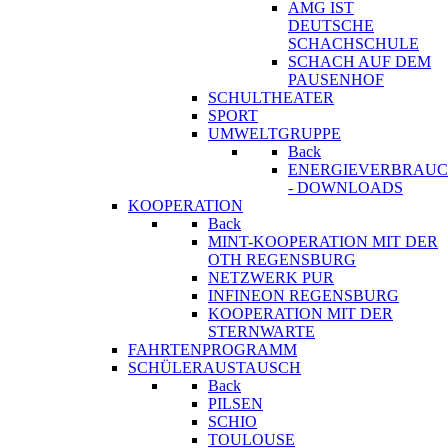
AMG IST
DEUTSCHE
SCHACHSCHULE
SCHACH AUF DEM
PAUSENHOF
SCHULTHEATER
SPORT
UMWELTGRUPPE
Back
ENERGIEVERBRAU
- DOWNLOADS
KOOPERATION
Back
MINT-KOOPERATION MIT DER
OTH REGENSBURG
NETZWERK PUR
INFINEON REGENSBURG
KOOPERATION MIT DER
STERNWARTE
FAHRTENPROGRAMM
SCHÜLERAUSTAUSCH
Back
PILSEN
SCHIO
TOULOUSE