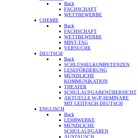
Back
FACHSCHAFT
WETTBEWERBE
CHEMIE
Back
FACHSCHAFT
WETTBEWERBE
MINT-TAG
VERSUCHE
DEUTSCH
Back
SCHLÜSSELKOMPETENZEN
LESEFÖRDERUNG
MÜNDLICHE
KOMMUNIKATION
THEATER
SCHULAUFGABENÜBERSICHT
AKTUELLE W-/P-SEMINARE
MIT LEITFACH DEUTSCH
ENGLISCH
Back
LEHRWERKE
MÜNDLICHE
SCHULAUFGABEN
AUSTAUSCH