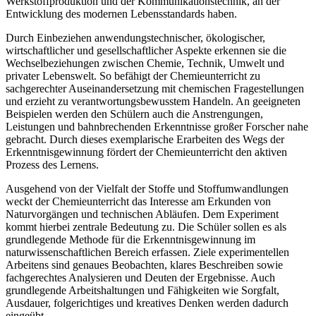
Werkstoffproduktion und der Kommunikationstechnik, an der
Entwicklung des modernen Lebensstandards haben.
Durch Einbeziehen anwendungstechnischer, ökologischer,
wirtschaftlicher und gesellschaftlicher Aspekte erkennen sie die
Wechselbeziehungen zwischen Chemie, Technik, Umwelt und
privater Lebenswelt. So befähigt der Chemieunterricht zu
sachgerechter Auseinandersetzung mit chemischen Fragestellungen
und erzieht zu verantwortungsbewusstem Handeln. An geeigneten
Beispielen werden den Schülern auch die Anstrengungen,
Leistungen und bahnbrechenden Erkenntnisse großer Forscher nahe
gebracht. Durch dieses exemplarische Erarbeiten des Wegs der
Erkenntnisgewinnung fördert der Chemieunterricht den aktiven
Prozess des Lernens.
Ausgehend von der Vielfalt der Stoffe und Stoffumwandlungen
weckt der Chemieunterricht das Interesse am Erkunden von
Naturvorgängen und technischen Abläufen. Dem Experiment
kommt hierbei zentrale Bedeutung zu. Die Schüler sollen es als
grundlegende Methode für die Erkenntnisgewinnung im
naturwissenschaftlichen Bereich erfassen. Ziele experimentellen
Arbeitens sind genaues Beobachten, klares Beschreiben sowie
fachgerechtes Analysieren und Deuten der Ergebnisse. Auch
grundlegende Arbeitshaltungen und Fähigkeiten wie Sorgfalt,
Ausdauer, folgerichtiges und kreatives Denken werden dadurch
eingeübt.