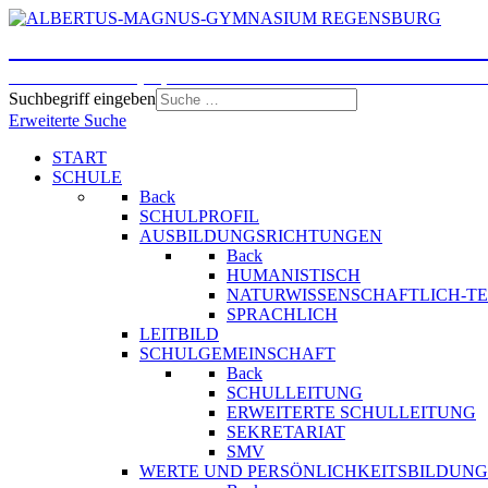
ALBERTUS-MAGNUS-GYMNASI
Humanistisches, Sprachliches und Naturwissenschaftlic
Suchbegriff eingeben
Erweiterte Suche
START
SCHULE
Back
SCHULPROFIL
AUSBILDUNGSRICHTUNGEN
Back
HUMANISTISCH
NATURWISSENSCHAFTLICH-T
SPRACHLICH
LEITBILD
SCHULGEMEINSCHAFT
Back
SCHULLEITUNG
ERWEITERTE SCHULLEITUNG
SEKRETARIAT
SMV
WERTE UND PERSÖNLICHKEITSBILDUNG