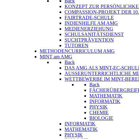
Back
KONZEPT ZUR PERSÖNLICHKE
COMPASSION-PROJEKT DER 10
FAIRTRADE-SCHULE
INDIENHILFE AM AMG
MEDIENERZIEHUNG
SCHULSANITÄTSDIENST
SUCHTPRÄVENTION
TUTOREN
METHODENCURRICULUM AMG
MINT am AMG
Back
DAS AMG ALS MINT-EC-SCHUL
AUSSERUNTERRICHTLICHE MI
WETTBEWERBE IM MINT-BERE
Back
FÄCHERÜBERGREIF
MATHEMATIK
INFORMATIK
PHYSIK
CHEMIE
BIOLOGIE
INFORMATIK
MATHEMATIK
PHYSIK