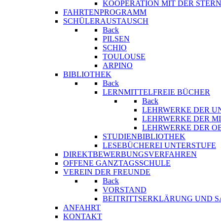
KOOPERATION MIT DER STER
FAHRTENPROGRAMM
SCHÜLERAUSTAUSCH
Back
PILSEN
SCHIO
TOULOUSE
ARPINO
BIBLIOTHEK
Back
LERNMITTELFREIE BÜCHER
Back
LEHRWERKE DER U
LEHRWERKE DER MI
LEHRWERKE DER O
STUDIENBIBLIOTHEK
LESEBÜCHEREI UNTERSTUFE
DIREKTBEWERBUNGSVERFAHREN
OFFENE GANZTAGSSCHULE
VEREIN DER FREUNDE
Back
VORSTAND
BEITRITTSERKLÄRUNG UND 
ANFAHRT
KONTAKT