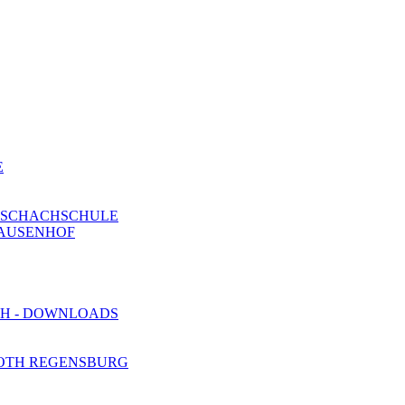
E
E SCHACHSCHULE
PAUSENHOF
H - DOWNLOADS
 OTH REGENSBURG