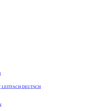
N
T LEITFACH DEUTSCH
N