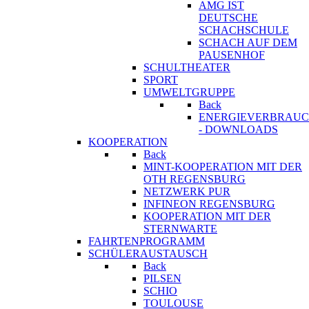
AMG IST
DEUTSCHE
SCHACHSCHULE
SCHACH AUF DEM
PAUSENHOF
SCHULTHEATER
SPORT
UMWELTGRUPPE
Back
ENERGIEVERBRAU
- DOWNLOADS
KOOPERATION
Back
MINT-KOOPERATION MIT DER
OTH REGENSBURG
NETZWERK PUR
INFINEON REGENSBURG
KOOPERATION MIT DER
STERNWARTE
FAHRTENPROGRAMM
SCHÜLERAUSTAUSCH
Back
PILSEN
SCHIO
TOULOUSE