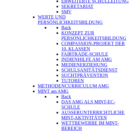
ERWEITERTE SCHULLEITUNG
SEKRETARIAT
SMV
WERTE UND
PERSÖNLICHKEITSBILDUNG
Back
KONZEPT ZUR
PERSÖNLICHKEITSBILDUNG
COMPASSION-PROJEKT DER
10. KLASSEN
FAIRTRADE-SCHULE
INDIENHILFE AM AMG
MEDIENERZIEHUNG
SCHULSANITÄTSDIENST
SUCHTPRÄVENTION
TUTOREN
METHODENCURRICULUM AMG
MINT am AMG
Back
DAS AMG ALS MINT-EC-
SCHULE
AUSSERUNTERRICHTLICHE
MINT-AKTIVITÄTEN
WETTBEWERBE IM MINT-
BEREICH