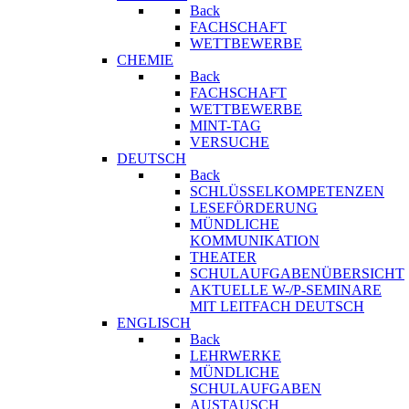
Back
FACHSCHAFT
WETTBEWERBE
CHEMIE
Back
FACHSCHAFT
WETTBEWERBE
MINT-TAG
VERSUCHE
DEUTSCH
Back
SCHLÜSSELKOMPETENZEN
LESEFÖRDERUNG
MÜNDLICHE
KOMMUNIKATION
THEATER
SCHULAUFGABENÜBERSICHT
AKTUELLE W-/P-SEMINARE
MIT LEITFACH DEUTSCH
ENGLISCH
Back
LEHRWERKE
MÜNDLICHE
SCHULAUFGABEN
AUSTAUSCH