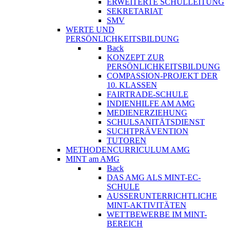
ERWEITERTE SCHULLEITUNG
SEKRETARIAT
SMV
WERTE UND
PERSÖNLICHKEITSBILDUNG
Back
KONZEPT ZUR
PERSÖNLICHKEITSBILDUNG
COMPASSION-PROJEKT DER
10. KLASSEN
FAIRTRADE-SCHULE
INDIENHILFE AM AMG
MEDIENERZIEHUNG
SCHULSANITÄTSDIENST
SUCHTPRÄVENTION
TUTOREN
METHODENCURRICULUM AMG
MINT am AMG
Back
DAS AMG ALS MINT-EC-
SCHULE
AUSSERUNTERRICHTLICHE
MINT-AKTIVITÄTEN
WETTBEWERBE IM MINT-
BEREICH