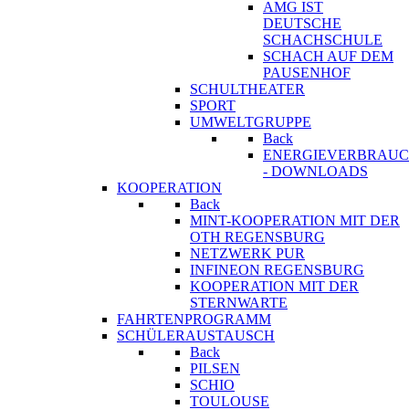
AMG IST
DEUTSCHE
SCHACHSCHULE
SCHACH AUF DEM
PAUSENHOF
SCHULTHEATER
SPORT
UMWELTGRUPPE
Back
ENERGIEVERBRAU
- DOWNLOADS
KOOPERATION
Back
MINT-KOOPERATION MIT DER
OTH REGENSBURG
NETZWERK PUR
INFINEON REGENSBURG
KOOPERATION MIT DER
STERNWARTE
FAHRTENPROGRAMM
SCHÜLERAUSTAUSCH
Back
PILSEN
SCHIO
TOULOUSE