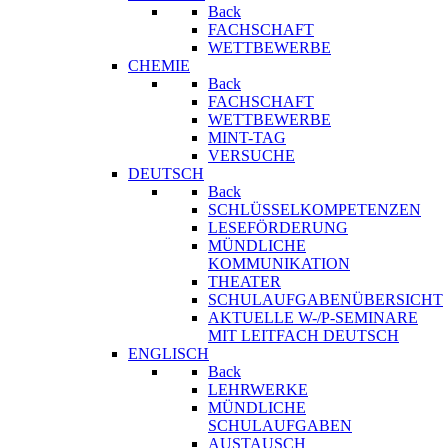
Back
FACHSCHAFT
WETTBEWERBE
CHEMIE
Back
FACHSCHAFT
WETTBEWERBE
MINT-TAG
VERSUCHE
DEUTSCH
Back
SCHLÜSSELKOMPETENZEN
LESEFÖRDERUNG
MÜNDLICHE
KOMMUNIKATION
THEATER
SCHULAUFGABENÜBERSICHT
AKTUELLE W-/P-SEMINARE
MIT LEITFACH DEUTSCH
ENGLISCH
Back
LEHRWERKE
MÜNDLICHE
SCHULAUFGABEN
AUSTAUSCH