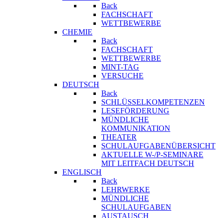
Back
FACHSCHAFT
WETTBEWERBE
CHEMIE
Back
FACHSCHAFT
WETTBEWERBE
MINT-TAG
VERSUCHE
DEUTSCH
Back
SCHLÜSSELKOMPETENZEN
LESEFÖRDERUNG
MÜNDLICHE
KOMMUNIKATION
THEATER
SCHULAUFGABENÜBERSICHT
AKTUELLE W-/P-SEMINARE
MIT LEITFACH DEUTSCH
ENGLISCH
Back
LEHRWERKE
MÜNDLICHE
SCHULAUFGABEN
AUSTAUSCH