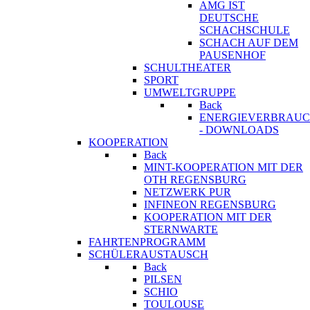
AMG IST
DEUTSCHE
SCHACHSCHULE
SCHACH AUF DEM
PAUSENHOF
SCHULTHEATER
SPORT
UMWELTGRUPPE
Back
ENERGIEVERBRAU
- DOWNLOADS
KOOPERATION
Back
MINT-KOOPERATION MIT DER
OTH REGENSBURG
NETZWERK PUR
INFINEON REGENSBURG
KOOPERATION MIT DER
STERNWARTE
FAHRTENPROGRAMM
SCHÜLERAUSTAUSCH
Back
PILSEN
SCHIO
TOULOUSE