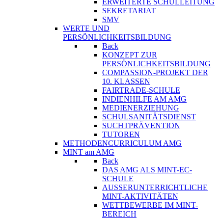
ERWEITERTE SCHULLEITUNG
SEKRETARIAT
SMV
WERTE UND
PERSÖNLICHKEITSBILDUNG
Back
KONZEPT ZUR
PERSÖNLICHKEITSBILDUNG
COMPASSION-PROJEKT DER
10. KLASSEN
FAIRTRADE-SCHULE
INDIENHILFE AM AMG
MEDIENERZIEHUNG
SCHULSANITÄTSDIENST
SUCHTPRÄVENTION
TUTOREN
METHODENCURRICULUM AMG
MINT am AMG
Back
DAS AMG ALS MINT-EC-
SCHULE
AUSSERUNTERRICHTLICHE
MINT-AKTIVITÄTEN
WETTBEWERBE IM MINT-
BEREICH