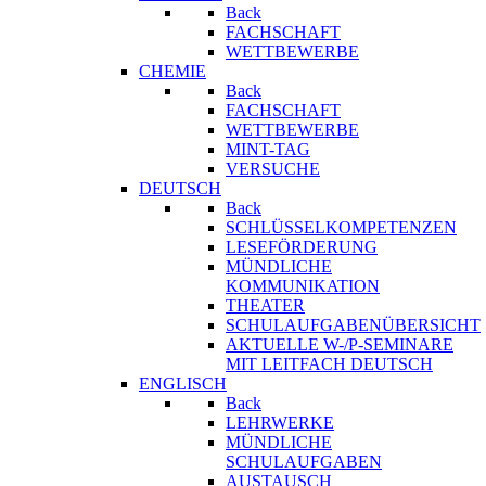
Back
FACHSCHAFT
WETTBEWERBE
CHEMIE
Back
FACHSCHAFT
WETTBEWERBE
MINT-TAG
VERSUCHE
DEUTSCH
Back
SCHLÜSSELKOMPETENZEN
LESEFÖRDERUNG
MÜNDLICHE
KOMMUNIKATION
THEATER
SCHULAUFGABENÜBERSICHT
AKTUELLE W-/P-SEMINARE
MIT LEITFACH DEUTSCH
ENGLISCH
Back
LEHRWERKE
MÜNDLICHE
SCHULAUFGABEN
AUSTAUSCH