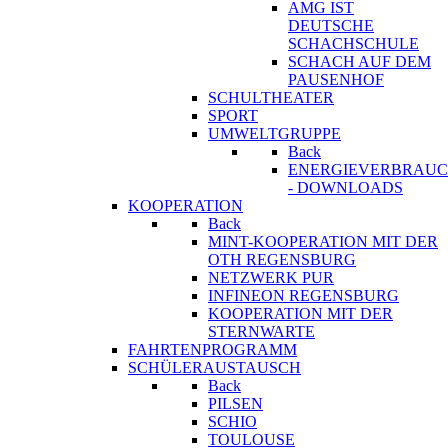
AMG IST
DEUTSCHE
SCHACHSCHULE
SCHACH AUF DEM
PAUSENHOF
SCHULTHEATER
SPORT
UMWELTGRUPPE
Back
ENERGIEVERBRAU
- DOWNLOADS
KOOPERATION
Back
MINT-KOOPERATION MIT DER
OTH REGENSBURG
NETZWERK PUR
INFINEON REGENSBURG
KOOPERATION MIT DER
STERNWARTE
FAHRTENPROGRAMM
SCHÜLERAUSTAUSCH
Back
PILSEN
SCHIO
TOULOUSE