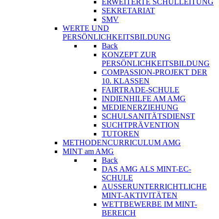
ERWEITERTE SCHULLEITUNG
SEKRETARIAT
SMV
WERTE UND
PERSÖNLICHKEITSBILDUNG
Back
KONZEPT ZUR
PERSÖNLICHKEITSBILDUNG
COMPASSION-PROJEKT DER
10. KLASSEN
FAIRTRADE-SCHULE
INDIENHILFE AM AMG
MEDIENERZIEHUNG
SCHULSANITÄTSDIENST
SUCHTPRÄVENTION
TUTOREN
METHODENCURRICULUM AMG
MINT am AMG
Back
DAS AMG ALS MINT-EC-
SCHULE
AUSSERUNTERRICHTLICHE
MINT-AKTIVITÄTEN
WETTBEWERBE IM MINT-
BEREICH