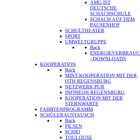
AMG IST
DEUTSCHE
SCHACHSCHULE
SCHACH AUF DEM
PAUSENHOF
SCHULTHEATER
SPORT
UMWELTGRUPPE
Back
ENERGIEVERBRAU
- DOWNLOADS
KOOPERATION
Back
MINT-KOOPERATION MIT DER
OTH REGENSBURG
NETZWERK PUR
INFINEON REGENSBURG
KOOPERATION MIT DER
STERNWARTE
FAHRTENPROGRAMM
SCHÜLERAUSTAUSCH
Back
PILSEN
SCHIO
TOULOUSE