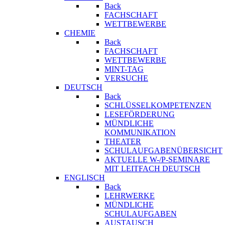
Back
FACHSCHAFT
WETTBEWERBE
CHEMIE
Back
FACHSCHAFT
WETTBEWERBE
MINT-TAG
VERSUCHE
DEUTSCH
Back
SCHLÜSSELKOMPETENZEN
LESEFÖRDERUNG
MÜNDLICHE
KOMMUNIKATION
THEATER
SCHULAUFGABENÜBERSICHT
AKTUELLE W-/P-SEMINARE
MIT LEITFACH DEUTSCH
ENGLISCH
Back
LEHRWERKE
MÜNDLICHE
SCHULAUFGABEN
AUSTAUSCH