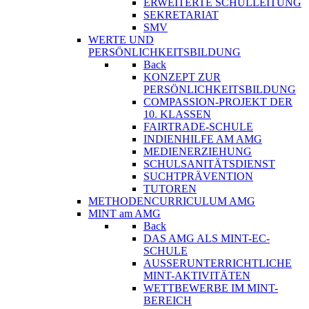
ERWEITERTE SCHULLEITUNG
SEKRETARIAT
SMV
WERTE UND
PERSÖNLICHKEITSBILDUNG
Back
KONZEPT ZUR
PERSÖNLICHKEITSBILDUNG
COMPASSION-PROJEKT DER
10. KLASSEN
FAIRTRADE-SCHULE
INDIENHILFE AM AMG
MEDIENERZIEHUNG
SCHULSANITÄTSDIENST
SUCHTPRÄVENTION
TUTOREN
METHODENCURRICULUM AMG
MINT am AMG
Back
DAS AMG ALS MINT-EC-
SCHULE
AUSSERUNTERRICHTLICHE
MINT-AKTIVITÄTEN
WETTBEWERBE IM MINT-
BEREICH