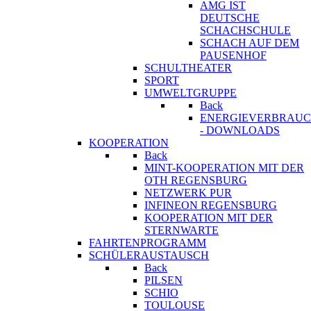
AMG IST
DEUTSCHE
SCHACHSCHULE
SCHACH AUF DEM
PAUSENHOF
SCHULTHEATER
SPORT
UMWELTGRUPPE
Back
ENERGIEVERBRAU
- DOWNLOADS
KOOPERATION
Back
MINT-KOOPERATION MIT DER
OTH REGENSBURG
NETZWERK PUR
INFINEON REGENSBURG
KOOPERATION MIT DER
STERNWARTE
FAHRTENPROGRAMM
SCHÜLERAUSTAUSCH
Back
PILSEN
SCHIO
TOULOUSE