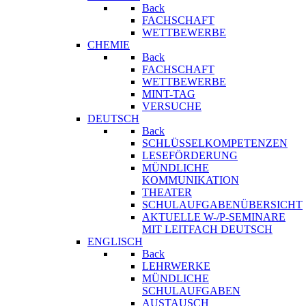
Back
FACHSCHAFT
WETTBEWERBE
CHEMIE
Back
FACHSCHAFT
WETTBEWERBE
MINT-TAG
VERSUCHE
DEUTSCH
Back
SCHLÜSSELKOMPETENZEN
LESEFÖRDERUNG
MÜNDLICHE
KOMMUNIKATION
THEATER
SCHULAUFGABENÜBERSICHT
AKTUELLE W-/P-SEMINARE
MIT LEITFACH DEUTSCH
ENGLISCH
Back
LEHRWERKE
MÜNDLICHE
SCHULAUFGABEN
AUSTAUSCH