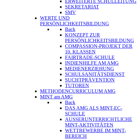
ERWEITERTE SCHULLEITUNG
SEKRETARIAT
SMV
WERTE UND
PERSÖNLICHKEITSBILDUNG
Back
KONZEPT ZUR
PERSÖNLICHKEITSBILDUNG
COMPASSION-PROJEKT DER
10. KLASSEN
FAIRTRADE-SCHULE
INDIENHILFE AM AMG
MEDIENERZIEHUNG
SCHULSANITÄTSDIENST
SUCHTPRÄVENTION
TUTOREN
METHODENCURRICULUM AMG
MINT am AMG
Back
DAS AMG ALS MINT-EC-
SCHULE
AUSSERUNTERRICHTLICHE
MINT-AKTIVITÄTEN
WETTBEWERBE IM MINT-
BEREICH