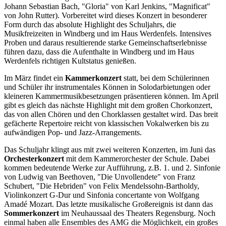
Johann Sebastian Bach, "Gloria" von Karl Jenkins, "Magnificat"
von John Rutter). Vorbereitet wird dieses Konzert in besonderer
Form durch das absolute Highlight des Schuljahrs, die
Musikfreizeiten in Windberg und im Haus Werdenfels. Intensives
Proben und daraus resultierende starke Gemeinschaftserlebnisse
führen dazu, dass die Aufenthalte in Windberg und im Haus
Werdenfels richtigen Kultstatus genießen.
Im März findet ein
Kammerkonzert
statt, bei dem Schülerinnen
und Schüler ihr instrumentales Können in Solodarbietungen oder
kleineren Kammermusikbesetzungen präsentieren können. Im April
gibt es gleich das nächste Highlight mit dem großen Chorkonzert,
das von allen Chören und den Chorklassen gestaltet wird. Das breit
gefächerte Repertoire reicht von klassischen Vokalwerken bis zu
aufwändigen Pop- und Jazz-Arrangements.
Das Schuljahr klingt aus mit zwei weiteren Konzerten, im Juni das
Orchesterkonzert
mit dem Kammerorchester der Schule. Dabei
kommen bedeutende Werke zur Aufführung, z.B. 1. und 2. Sinfonie
von Ludwig van Beethoven, "Die Unvollendete" von Franz
Schubert, "Die Hebriden" von Felix Mendelssohn-Bartholdy,
Violinkonzert G-Dur und Sinfonia concertante von Wolfgang
Amadé Mozart. Das letzte musikalische Großereignis ist dann das
Sommerkonzert
im Neuhaussaal des Theaters Regensburg. Noch
einmal haben alle Ensembles des AMG die Möglichkeit, ein großes