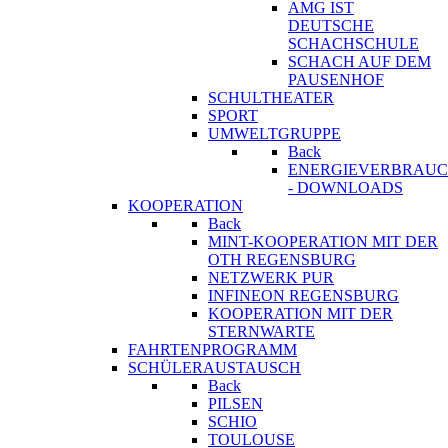
AMG IST
DEUTSCHE
SCHACHSCHULE
SCHACH AUF DEM
PAUSENHOF
SCHULTHEATER
SPORT
UMWELTGRUPPE
Back
ENERGIEVERBRAU
- DOWNLOADS
KOOPERATION
Back
MINT-KOOPERATION MIT DER
OTH REGENSBURG
NETZWERK PUR
INFINEON REGENSBURG
KOOPERATION MIT DER
STERNWARTE
FAHRTENPROGRAMM
SCHÜLERAUSTAUSCH
Back
PILSEN
SCHIO
TOULOUSE