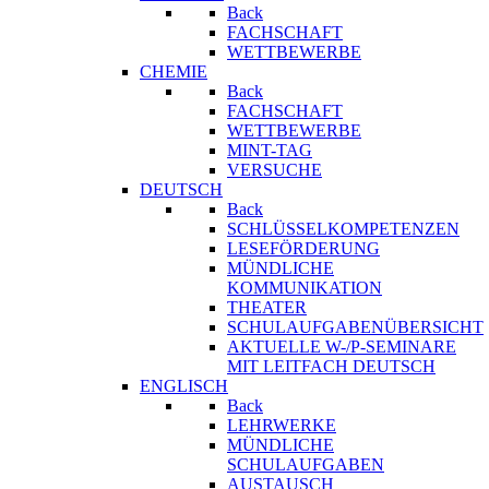
Back
FACHSCHAFT
WETTBEWERBE
CHEMIE
Back
FACHSCHAFT
WETTBEWERBE
MINT-TAG
VERSUCHE
DEUTSCH
Back
SCHLÜSSELKOMPETENZEN
LESEFÖRDERUNG
MÜNDLICHE
KOMMUNIKATION
THEATER
SCHULAUFGABENÜBERSICHT
AKTUELLE W-/P-SEMINARE
MIT LEITFACH DEUTSCH
ENGLISCH
Back
LEHRWERKE
MÜNDLICHE
SCHULAUFGABEN
AUSTAUSCH