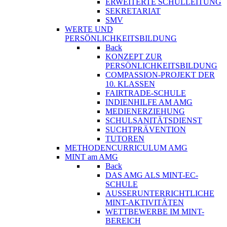
ERWEITERTE SCHULLEITUNG
SEKRETARIAT
SMV
WERTE UND
PERSÖNLICHKEITSBILDUNG
Back
KONZEPT ZUR
PERSÖNLICHKEITSBILDUNG
COMPASSION-PROJEKT DER
10. KLASSEN
FAIRTRADE-SCHULE
INDIENHILFE AM AMG
MEDIENERZIEHUNG
SCHULSANITÄTSDIENST
SUCHTPRÄVENTION
TUTOREN
METHODENCURRICULUM AMG
MINT am AMG
Back
DAS AMG ALS MINT-EC-
SCHULE
AUSSERUNTERRICHTLICHE
MINT-AKTIVITÄTEN
WETTBEWERBE IM MINT-
BEREICH