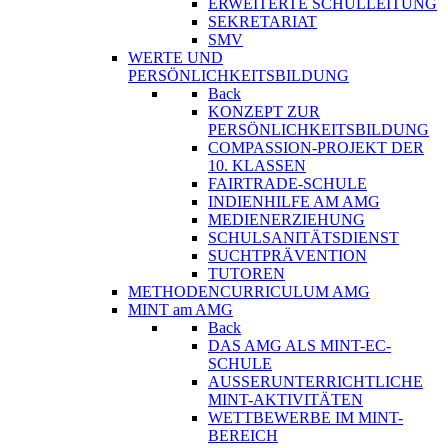
ERWEITERTE SCHULLEITUNG
SEKRETARIAT
SMV
WERTE UND
PERSÖNLICHKEITSBILDUNG
Back
KONZEPT ZUR
PERSÖNLICHKEITSBILDUNG
COMPASSION-PROJEKT DER
10. KLASSEN
FAIRTRADE-SCHULE
INDIENHILFE AM AMG
MEDIENERZIEHUNG
SCHULSANITÄTSDIENST
SUCHTPRÄVENTION
TUTOREN
METHODENCURRICULUM AMG
MINT am AMG
Back
DAS AMG ALS MINT-EC-
SCHULE
AUSSERUNTERRICHTLICHE
MINT-AKTIVITÄTEN
WETTBEWERBE IM MINT-
BEREICH