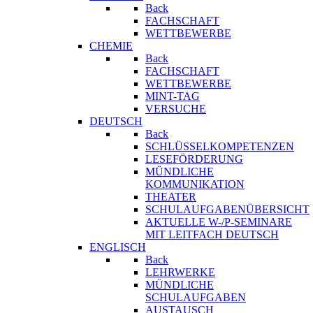
Back
FACHSCHAFT
WETTBEWERBE
CHEMIE
Back
FACHSCHAFT
WETTBEWERBE
MINT-TAG
VERSUCHE
DEUTSCH
Back
SCHLÜSSELKOMPETENZEN
LESEFÖRDERUNG
MÜNDLICHE
KOMMUNIKATION
THEATER
SCHULAUFGABENÜBERSICHT
AKTUELLE W-/P-SEMINARE
MIT LEITFACH DEUTSCH
ENGLISCH
Back
LEHRWERKE
MÜNDLICHE
SCHULAUFGABEN
AUSTAUSCH