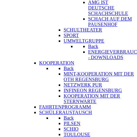
AMG IST
DEUTSCHE
SCHACHSCHULE
SCHACH AUF DEM
PAUSENHOF
SCHULTHEATER
SPORT
UMWELTGRUPPE
Back
ENERGIEVERBRAU
- DOWNLOADS
KOOPERATION
Back
MINT-KOOPERATION MIT DER
OTH REGENSBURG
NETZWERK PUR
INFINEON REGENSBURG
KOOPERATION MIT DER
STERNWARTE
FAHRTENPROGRAMM
SCHÜLERAUSTAUSCH
Back
PILSEN
SCHIO
TOULOUSE