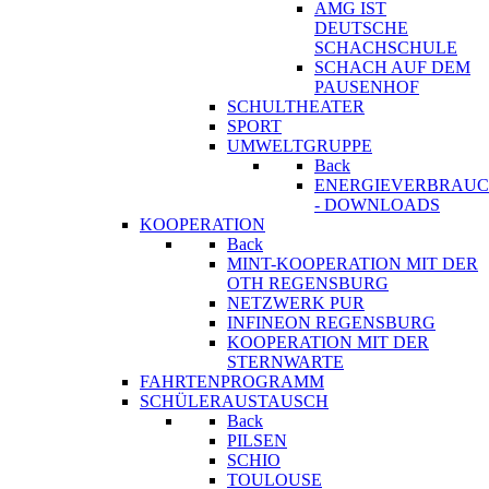
AMG IST
DEUTSCHE
SCHACHSCHULE
SCHACH AUF DEM
PAUSENHOF
SCHULTHEATER
SPORT
UMWELTGRUPPE
Back
ENERGIEVERBRAU
- DOWNLOADS
KOOPERATION
Back
MINT-KOOPERATION MIT DER
OTH REGENSBURG
NETZWERK PUR
INFINEON REGENSBURG
KOOPERATION MIT DER
STERNWARTE
FAHRTENPROGRAMM
SCHÜLERAUSTAUSCH
Back
PILSEN
SCHIO
TOULOUSE