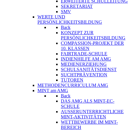
ERWEITERTE SCHULLEITUNG
SEKRETARIAT
SMV
WERTE UND
PERSÖNLICHKEITSBILDUNG
Back
KONZEPT ZUR
PERSÖNLICHKEITSBILDUNG
COMPASSION-PROJEKT DER
10. KLASSEN
FAIRTRADE-SCHULE
INDIENHILFE AM AMG
MEDIENERZIEHUNG
SCHULSANITÄTSDIENST
SUCHTPRÄVENTION
TUTOREN
METHODENCURRICULUM AMG
MINT am AMG
Back
DAS AMG ALS MINT-EC-
SCHULE
AUSSERUNTERRICHTLICHE
MINT-AKTIVITÄTEN
WETTBEWERBE IM MINT-
BEREICH