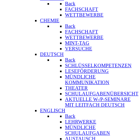
Back
FACHSCHAFT
WETTBEWERBE
CHEMIE
Back
FACHSCHAFT
WETTBEWERBE
MINT-TAG
VERSUCHE
DEUTSCH
Back
SCHLÜSSELKOMPETENZEN
LESEFÖRDERUNG
MÜNDLICHE
KOMMUNIKATION
THEATER
SCHULAUFGABENÜBERSICHT
AKTUELLE W-/P-SEMINARE
MIT LEITFACH DEUTSCH
ENGLISCH
Back
LEHRWERKE
MÜNDLICHE
SCHULAUFGABEN
AUSTAUSCH