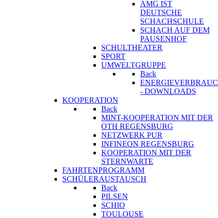
AMG IST
DEUTSCHE
SCHACHSCHULE
SCHACH AUF DEM
PAUSENHOF
SCHULTHEATER
SPORT
UMWELTGRUPPE
Back
ENERGIEVERBRAU
- DOWNLOADS
KOOPERATION
Back
MINT-KOOPERATION MIT DER
OTH REGENSBURG
NETZWERK PUR
INFINEON REGENSBURG
KOOPERATION MIT DER
STERNWARTE
FAHRTENPROGRAMM
SCHÜLERAUSTAUSCH
Back
PILSEN
SCHIO
TOULOUSE