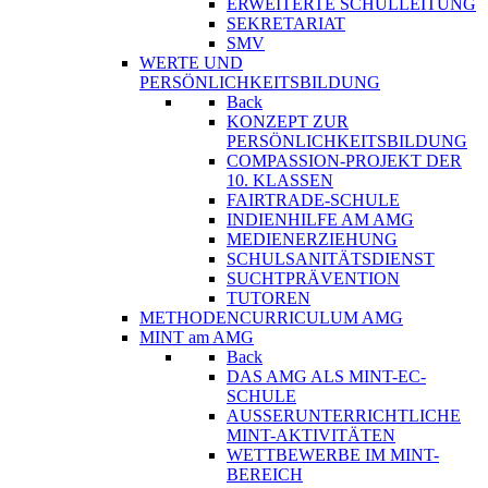
ERWEITERTE SCHULLEITUNG
SEKRETARIAT
SMV
WERTE UND
PERSÖNLICHKEITSBILDUNG
Back
KONZEPT ZUR
PERSÖNLICHKEITSBILDUNG
COMPASSION-PROJEKT DER
10. KLASSEN
FAIRTRADE-SCHULE
INDIENHILFE AM AMG
MEDIENERZIEHUNG
SCHULSANITÄTSDIENST
SUCHTPRÄVENTION
TUTOREN
METHODENCURRICULUM AMG
MINT am AMG
Back
DAS AMG ALS MINT-EC-
SCHULE
AUSSERUNTERRICHTLICHE
MINT-AKTIVITÄTEN
WETTBEWERBE IM MINT-
BEREICH