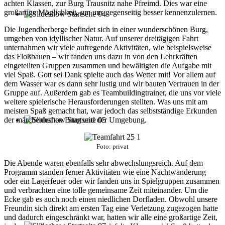
achten Klassen, zur Burg Trausnitz nahe Pfreimd. Dies war eine
großartige Möglichkeit, um uns gegenseitig besser kennenzulernen.
Die Jugendherberge befindet sich in einer wunderschönen Burg,
umgeben von idyllischer Natur. Auf unserer dreitägigen Fahrt
unternahmen wir viele aufregende Aktivitäten, wie beispielsweise
das Floßbauen – wir fanden uns dazu in von den Lehrkräften
eingeteilten Gruppen zusammen und bewältigten die Aufgabe mit
viel Spaß. Gott sei Dank spielte auch das Wetter mit! Vor allem auf
dem Wasser war es dann sehr lustig und wir bauten Vertrauen in der
Gruppe auf. Außerdem gab es Teambuildingtrainer, die uns vor viele
weitere spielerische Herausforderungen stellten. Was uns mit am
meisten Spaß gemacht hat, war jedoch das selbstständige Erkunden
der märchenhaften Burg und der Umgebung.
Foto: privat
Die Abende waren ebenfalls sehr abwechslungsreich. Auf dem
Programm standen ferner Aktivitäten wie eine Nachtwanderung
oder ein Lagerfeuer oder wir fanden uns in Spielgruppen zusammen
und verbrachten eine tolle gemeinsame Zeit miteinander. Um die
Ecke gab es auch noch einen niedlichen Dorfladen. Obwohl unsere
Freundin sich direkt am ersten Tag eine Verletzung zugezogen hatte
und dadurch eingeschränkt war, hatten wir alle eine großartige Zeit,