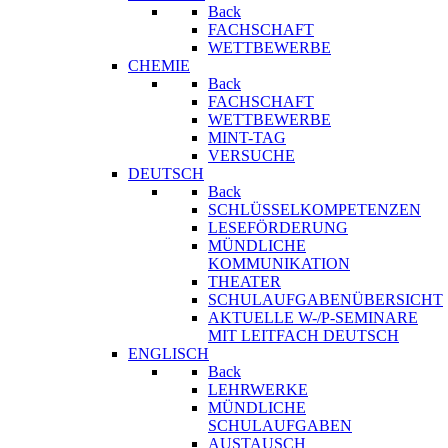
Back
FACHSCHAFT
WETTBEWERBE
CHEMIE
Back
FACHSCHAFT
WETTBEWERBE
MINT-TAG
VERSUCHE
DEUTSCH
Back
SCHLÜSSELKOMPETENZEN
LESEFÖRDERUNG
MÜNDLICHE
KOMMUNIKATION
THEATER
SCHULAUFGABENÜBERSICHT
AKTUELLE W-/P-SEMINARE
MIT LEITFACH DEUTSCH
ENGLISCH
Back
LEHRWERKE
MÜNDLICHE
SCHULAUFGABEN
AUSTAUSCH