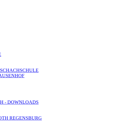
E
E SCHACHSCHULE
PAUSENHOF
H - DOWNLOADS
 OTH REGENSBURG