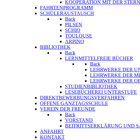
KOOPERATION MIT DER STER
FAHRTENPROGRAMM
SCHÜLERAUSTAUSCH
Back
PILSEN
SCHIO
TOULOUSE
ARPINO
BIBLIOTHEK
Back
LERNMITTELFREIE BÜCHER
Back
LEHRWERKE DER U
LEHRWERKE DER MI
LEHRWERKE DER O
STUDIENBIBLIOTHEK
LESEBÜCHEREI UNTERSTUFE
DIREKTBEWERBUNGSVERFAHREN
OFFENE GANZTAGSSCHULE
VEREIN DER FREUNDE
Back
VORSTAND
BEITRITTSERKLÄRUNG UND 
ANFAHRT
KONTAKT