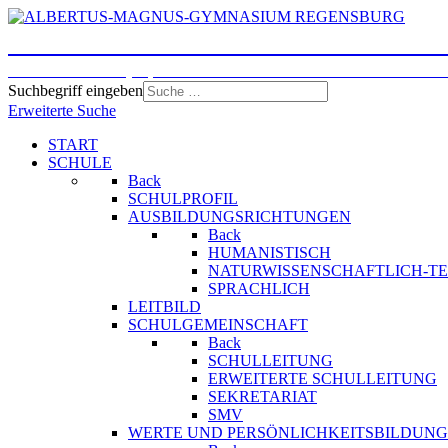
ALBERTUS-MAGNUS-GYMNASI
Humanistisches, Sprachliches und Naturwissenschaftlic
Suchbegriff eingeben
Erweiterte Suche
START
SCHULE
Back
SCHULPROFIL
AUSBILDUNGSRICHTUNGEN
Back
HUMANISTISCH
NATURWISSENSCHAFTLICH-T
SPRACHLICH
LEITBILD
SCHULGEMEINSCHAFT
Back
SCHULLEITUNG
ERWEITERTE SCHULLEITUNG
SEKRETARIAT
SMV
WERTE UND PERSÖNLICHKEITSBILDUNG