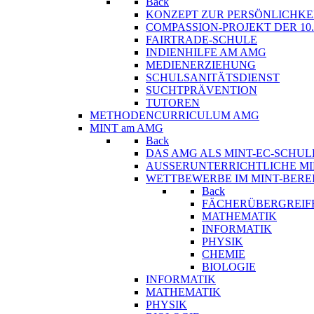
Back
KONZEPT ZUR PERSÖNLICHKE
COMPASSION-PROJEKT DER 10
FAIRTRADE-SCHULE
INDIENHILFE AM AMG
MEDIENERZIEHUNG
SCHULSANITÄTSDIENST
SUCHTPRÄVENTION
TUTOREN
METHODENCURRICULUM AMG
MINT am AMG
Back
DAS AMG ALS MINT-EC-SCHUL
AUSSERUNTERRICHTLICHE MI
WETTBEWERBE IM MINT-BERE
Back
FÄCHERÜBERGREIF
MATHEMATIK
INFORMATIK
PHYSIK
CHEMIE
BIOLOGIE
INFORMATIK
MATHEMATIK
PHYSIK