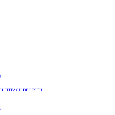
N
T LEITFACH DEUTSCH
N