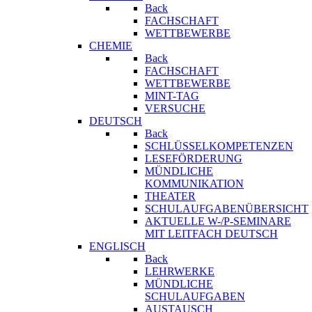
Back
FACHSCHAFT
WETTBEWERBE
CHEMIE
Back
FACHSCHAFT
WETTBEWERBE
MINT-TAG
VERSUCHE
DEUTSCH
Back
SCHLÜSSELKOMPETENZEN
LESEFÖRDERUNG
MÜNDLICHE
KOMMUNIKATION
THEATER
SCHULAUFGABENÜBERSICHT
AKTUELLE W-/P-SEMINARE
MIT LEITFACH DEUTSCH
ENGLISCH
Back
LEHRWERKE
MÜNDLICHE
SCHULAUFGABEN
AUSTAUSCH