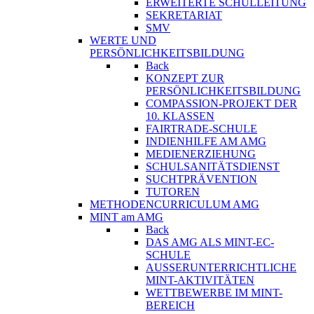
ERWEITERTE SCHULLEITUNG
SEKRETARIAT
SMV
WERTE UND
PERSÖNLICHKEITSBILDUNG
Back
KONZEPT ZUR
PERSÖNLICHKEITSBILDUNG
COMPASSION-PROJEKT DER
10. KLASSEN
FAIRTRADE-SCHULE
INDIENHILFE AM AMG
MEDIENERZIEHUNG
SCHULSANITÄTSDIENST
SUCHTPRÄVENTION
TUTOREN
METHODENCURRICULUM AMG
MINT am AMG
Back
DAS AMG ALS MINT-EC-
SCHULE
AUSSERUNTERRICHTLICHE
MINT-AKTIVITÄTEN
WETTBEWERBE IM MINT-
BEREICH