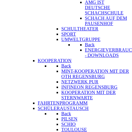
AMG IST
DEUTSCHE
SCHACHSCHULE
SCHACH AUF DEM
PAUSENHOF
SCHULTHEATER
SPORT
UMWELTGRUPPE
Back
ENERGIEVERBRAU
- DOWNLOADS
KOOPERATION
Back
MINT-KOOPERATION MIT DER
OTH REGENSBURG
NETZWERK PUR
INFINEON REGENSBURG
KOOPERATION MIT DER
STERNWARTE
FAHRTENPROGRAMM
SCHÜLERAUSTAUSCH
Back
PILSEN
SCHIO
TOULOUSE