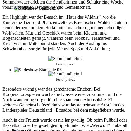
Sommerwetter erlebten die Schülerinnen und Schüler eine Woche
voller Abenteuer, Bewegung und Gemeinschaft.
Ein Highlight war der Besuch im „Haus der Wildnis“, wo die
Kinder die Tier- und Pflanzenwelt des Bayerischen Waldes hautnah
kennenlernen konnten. So konnten manche sogar einen lebendigen
Wolf sehen. Mut und Geschick waren beim Klettern und
Bogenschießen gefragt, während beim Floßbau Teamarbeit und
Kreativität im Mittelpunkt standen. Auch der Ausflug ins
Schwimmbad sorgte für jede Menge Spaß und Abkühlung.
Foto: privat
Foto: privat
Besonders wichtig war das gemeinsame Erleben: Bei
Kooperationsspielen wuchs die Klasse weiter zusammen und die
Nachtwanderung sorgte für eine spannende Atmosphäre. Ein
weiteres Gemeinschaftserlebnis war das gemeinsame Ansehen des
Länderspieles Deutschland - Ecuador, bei dem mitgefiebert wurde.
Auch in der Freizeit wurde es nie langweilig: Ob beim Fußball oder
Basketball oder bei geselligen Spielrunden wie „Werwolf“ – überall
war die gute Stimmung spürbar. So kehrten alle mit vielen schönen